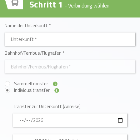
Schritt 1
- Verbindung wählen
Name der Unterkunft *
Type 2 or more characters for results.
Bahnhof/Fernbus/Flughafen *
Begin typing for results.
Sammeltransfer
Individualtransfer
Transfer zur Unterkunft (Anreise)