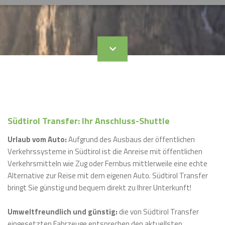
Personenanzahl *
Erwachsene *
Kinder
Fahrräder/Rollstuhl
Südtirol Transfer: Ihr Anschluss-Shuttle
Nehmen Sie Fahrräder mit?
Urlaub vom Auto:
Aufgrund des Ausbaus der öffentlichen
Gebühr 15,00 EUR pro Fahrrad und Strecke
Verkehrssysteme in Südtirol ist die Anreise mit öffentlichen
Verkehrsmitteln wie Zug oder Fernbus mittlerweile eine echte
Alternative zur Reise mit dem eigenen Auto. Südtirol Transfer
bringt Sie günstig und bequem direkt zu Ihrer Unterkunft!
RollstuhlfahrerIn
Umweltfreundlich und günstig:
die von Südtirol Transfer
Hund(e) (Maulkorbpflicht)
eingesetzten Fahrzeuge entsprechen den aktuellsten