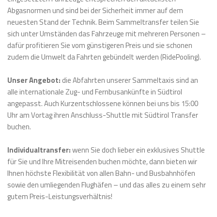
Geühr 10,00 EUR pro Hund und Strecke
Abgasnormen und sind bei der Sicherheit immer auf dem
neuesten Stand der Technik. Beim Sammeltransfer teilen Sie
sich unter Umständen das Fahrzeuge mit mehreren Personen –
dafür profitieren Sie vom günstigeren Preis und sie schonen
zudem die Umwelt da Fahrten gebündelt werden (RidePooling).
Gepäckinformationen *
Unser Angebot:
die Abfahrten unserer Sammeltaxis sind an
Sie möchten unbeschwert ohne Gepäck reisen? Schicken Sie Ihr
alle internationale Zug- und Fernbusankünfte in Südtirol
Gepäck voraus und reisen Sie dann bequem und stressfrei in den
angepasst. Auch Kurzentschlossene können bei uns bis 15:00
Urlaub!
Uhr am Vortag ihren Anschluss-Shuttle mit Südtirol Transfer
Unser Partner Insam Express – Koffertransport – kümmert sich
buchen.
darum:
www.insamexpress.it
Individualtransfer:
wenn Sie doch lieber ein exklusives Shuttle
Gepäck
für Sie und Ihre Mitreisenden buchen möchte, dann bieten wir
p. P.
Ihnen höchste Flexibilität von allen Bahn- und Busbahnhöfen
sowie den umliegenden Flughäfen – und das alles zu einem sehr
Ski- oder Snowboard
gutem Preis-Leistungsverhältnis!